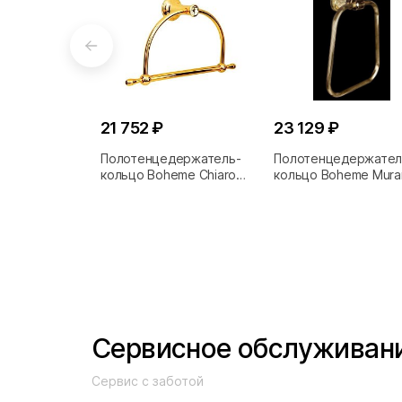
21 752 ₽
23 129 ₽
Полотенцедержатель-
Полотенцедержател
кольцо Boheme Chiaro
кольцо Boheme Mura
10505
Cristal 10905-CRST-
Сервисное обслуживан
Сервис с заботой