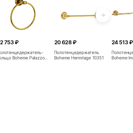
2 753 ₽
20 628 ₽
24 513 ₽
олотенцедержатель-
Полотенцедержатель
Полотенц
ольцо Boheme Palazzo
Boheme Hermitage 10351
Boheme Im
ero 10155