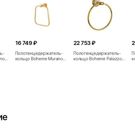
16 749 ₽
22 753 ₽
2
ь-
Полотенцедержатель-
Полотенцедержатель-
П
no
кольцо Boheme Murano
кольцо Boheme Palazzo
к
G
10905-W-G
Bianco 10105
N
ие