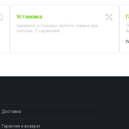
Установка
Г
Закажите установку любого товара при
О
покупке. С гарантией.
А
П
Доставка
Гарантия и возврат