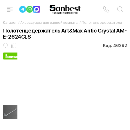
Каталог
/
Аксессуары для ванной комнаты
/
Полотенцедержатели
Полотенцедержатель Art&Max Antic Crystal AM-
E-2624CLS
Код: 46292
В
наличии