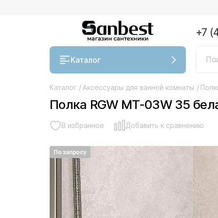
+7 (
Каталог
Каталог
/
Аксессуары для ванной комнаты
/
Полк
Полка RGW MT-03W 35 бел
В избранное
Добавить к сравнению
По запросу