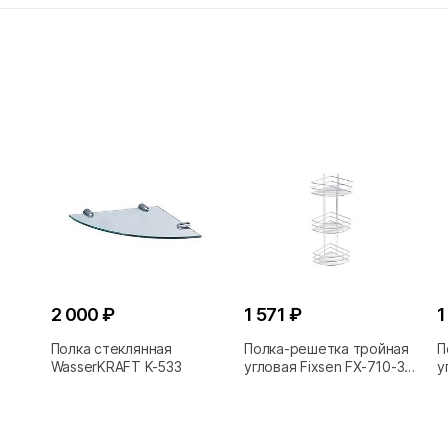
2 000 ₽
1 571 ₽
1
Полка стеклянная
Полка-решетка тройная
П
WasserKRAFT K-533
угловая Fixsen FX-710-3
у
хром
б