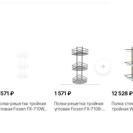
 571 ₽
1 571 ₽
12 528 ₽
олка-решетка тройная
Полка-решетка тройная
Полка сте
гловая Fixsen FX-710W-3
угловая Fixsen FX-710B-3
тройная W
елая
черная
Exter K-35