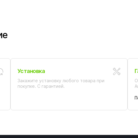
ие
Установка
Г
Закажите установку любого товара при
О
покупке. С гарантией.
А
П