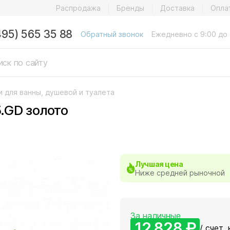
Распродажа
Бренды
Доставка
Опла
495) 565 35 88
Обратный звонок
Ежедневно с 9:00 до 
и для ванны, душевой и туалета
5.GD золото
Лучшая цена
Ниже средней рыночной
За наличные
12 828 ₽
/ счет, 