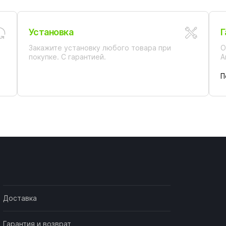
Установка
Г
Закажите установку любого товара при
О
покупке. С гарантией.
А
П
Доставка
Гарантия и возврат