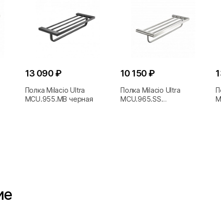
13 090 ₽
10 150 ₽
1
Полка Milacio Ultra
Полка Milacio Ultra
П
MCU.955.MB черная
MCU.965.SS
M
нержавеющая сталь
ие