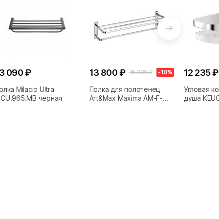
3 090 ₽
13 800 ₽
12 235 ₽
15 330 ₽
-10%
олка Milacio Ultra
Полка для полотенец
Угловая к
CU.965.MB черная
Art&Max Maxima AM-F-
душа KEUC
8910
Moll