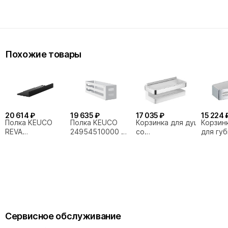
Похожие товары
20 614 ₽
19 635 ₽
17 035 ₽
15 224 
Полка KEUCO
Полка KEUCO
Корзинка для душа
Корзин
REVA
24954510000 32
со
для губ
12859370000 35
белая
стеклоочистителем
KEUCO 
черная матовая
KEUCO Collection
New
Moll
Сервисное обслуживание