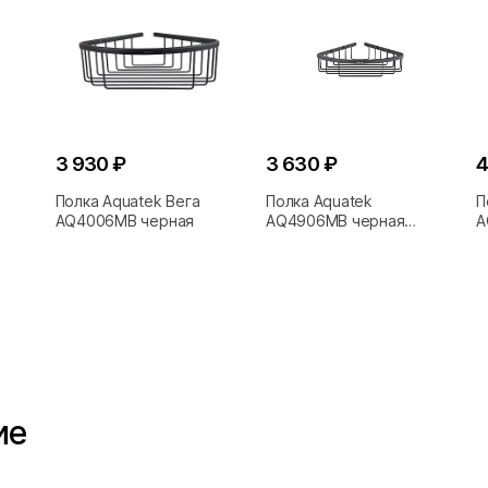
3 930 ₽
3 630 ₽
4
Полка Aquatek Вега
Полка Aquatek
П
AQ4006MB черная
AQ4906MB черная
A
матовая
м
ие