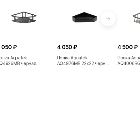
 050 ₽
4 050 ₽
4 500 ₽
олка Aquatek
Полка Aquatek
Полка Aqu
Q4926MB черная
AQ4976MB 22х22 черный
AQ4006BG
атовая
матовый
сталь