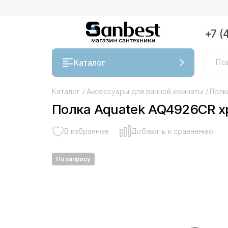
+7 (
Каталог
Каталог
/
Аксессуары для ванной комнаты
/
Полк
Полка Aquatek AQ4926CR х
В избранное
Добавить к сравнению
По запросу