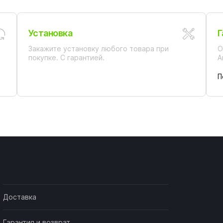
Установка
Г
Закажите установку любого товара при
О
покупке. С гарантией.
А
П
Доставка
Гарантия и возврат