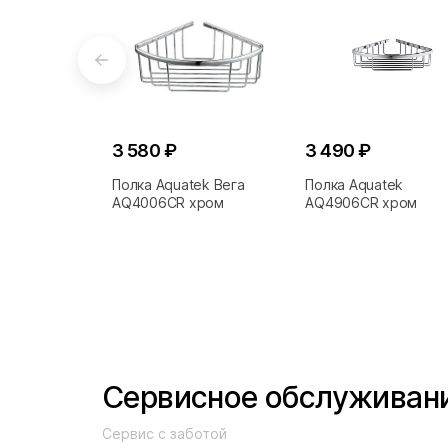
3 580 ₽
3 490 ₽
Полка Aquatek Вега
Полка Aquatek
AQ4006CR хром
AQ4906CR хром
Сервисное обслуживан
Сервис с заботой