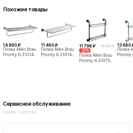
Похожие товары
14 890 ₽
11 460 ₽
13 680 
11 798 ₽
15 730 ₽
Полка Allen Brau
Полка Allen Brau
Полка A
-25%
Priority 6.31014-
Priority 6.31014-
Priority
Полка Allen Brau
BN 60 никель
00 60 хром
00 42
Priority 6.31015-
31 42 черная
Сервисное обслуживание
Сервис с заботой