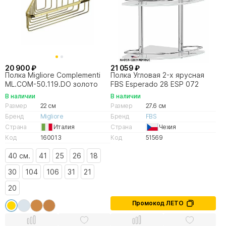
20 900 ₽
21 059 ₽
Полка Migliore Complementi
Полка Угловая 2-х ярусная
ML.COM-50.119.DO золото
FBS Esperado 28 ESP 072
В наличии
В наличии
Размер
22 см
Размер
27.6 см
Бренд
Migliore
Бренд
FBS
Страна
Италия
Страна
Чехия
Код
160013
Код
51569
40 см.
41
25
26
18
30
104
106
31
21
20
Промокод ЛЕТО