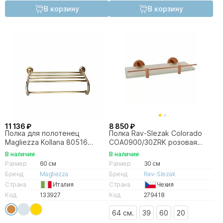
В корзину
В корзину
11 136 ₽
8 850 ₽
Полка для полотенец
Полка Rav-Slezak Colorado
Magliezza Kollana 80516
COA0900/30ZRK розовая
бронза
золотистая крацованная
В наличии
В наличии
Размер
60 см
Размер
30 см
Бренд
Magliezza
Бренд
Rav-Slezak
Страна
Италия
Страна
Чехия
Код
133927
Код
279418
64 см.
39
60
20