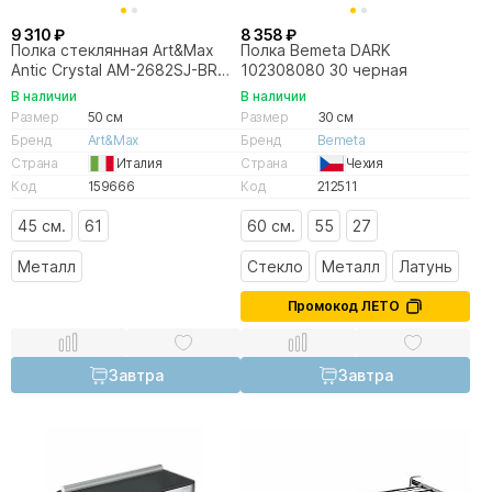
9 310 ₽
8 358 ₽
Полка стеклянная Art&Max
Полка Bemeta DARK
Antic Crystal AM-2682SJ-BR
102308080 30 черная
бронза
В наличии
В наличии
Размер
50 см
Размер
30 см
Бренд
Art&Max
Бренд
Bemeta
Страна
Италия
Страна
Чехия
Код
159666
Код
212511
45 см.
61
60 см.
55
27
Металл
Стекло
Металл
Латунь
Промокод ЛЕТО
Завтра
Завтра