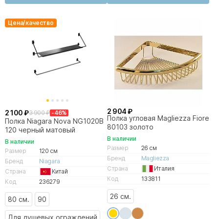
Цена/качество
2 904 ₽
2 100 ₽
3 900 ₽
-46%
Полка угловая Magliezza Fiore
Полка Niagara Nova NG1020B
80103 золото
120 черный матовый
В наличии
В наличии
Размер
26 см
Размер
120 см
Бренд
Magliezza
Бренд
Niagara
Страна
Италия
Страна
Китай
Код
133811
Код
236279
26 см.
80 см.
90
Для душевых ограждений