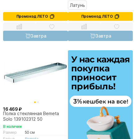
Латунь
Промокод ЛЕТО
Промокод ЛЕТО
Завтра
Завтра
16 469 ₽
Полка стеклянная Bemeta
Solo 139102312 50
В наличии
Размер
50 см
Бренд
Bemeta