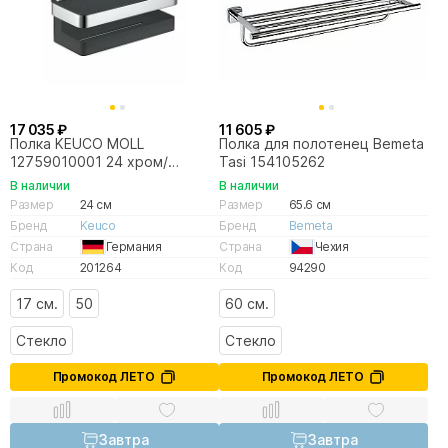
17 035 ₽
11 605 ₽
Полка KEUCO MOLL
Полка для полотенец Bemeta
12759010001 24 хром/
Tasi 154105262
антрацит
В наличии
В наличии
Размер
24 см
Размер
65.6 см
Бренд
Keuco
Бренд
Bemeta
Страна
Германия
Страна
Чехия
Код
201264
Код
94290
17 см.
50
60 см.
Стекло
Стекло
Промокод ЛЕТО
Промокод ЛЕТО
Завтра
Завтра