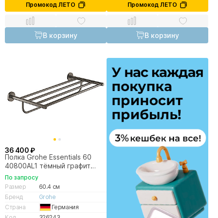
Промокод ЛЕТО
Промокод ЛЕТО
В корзину
В корзину
36 400 ₽
Полка Grohe Essentials 60
40800AL1 тёмный графит
матовый
По запросу
Размер
60.4 см
Бренд
Grohe
Страна
Германия
Код
326243