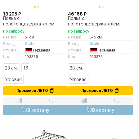
18 205 ₽
46 168 ₽
Полка с
Полка с
полотенцедержателем
полотенцедержателем
Grohe BauCosmopolitan
Grohe Selection Cube
По запросу
По запросу
40462001
40804000
Размер
51 см
Размер
57.5 см
Бренд
Grohe
Бренд
Grohe
Страна
Германия
Страна
Германия
Код
103376
Код
103375
23 см.
16
28 см.
Угловая
Угловая
Промокод ЛЕТО
Промокод ЛЕТО
В корзину
В корзину