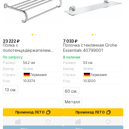
23 222 ₽
7 033 ₽
Полка с
Полочка стеклянная Grohe
полотенцедержателем
Essentials 40799001
Grohe Essentials Authentic
По запросу
В наличии
40660001
Размер
54.2 см
Размер
53 см
Бренд
Grohe
Бренд
Grohe
Страна
Германия
Страна
Германия
Код
103374
Код
103200
13 см.
60 см.
Металл
Промокод ЛЕТО
Промокод ЛЕТО