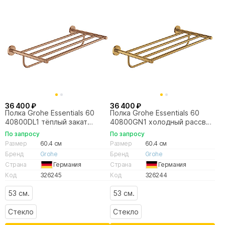
36 400 ₽
36 400 ₽
Полка Grohe Essentials 60
Полка Grohe Essentials 60
40800DL1 тёплый закат
40800GN1 холодный рассвет
матовый
матовый
По запросу
По запросу
Размер
60.4 см
Размер
60.4 см
Бренд
Grohe
Бренд
Grohe
Страна
Германия
Страна
Германия
Код
326245
Код
326244
53 см.
53 см.
Стекло
Стекло