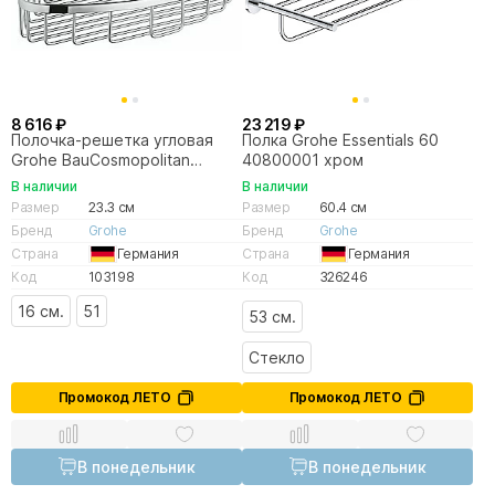
8 616 ₽
23 219 ₽
Полочка-решетка угловая
Полка Grohe Essentials 60
Grohe BauCosmopolitan
40800001 хром
40663001
В наличии
В наличии
Размер
23.3 см
Размер
60.4 см
Бренд
Grohe
Бренд
Grohe
Страна
Германия
Страна
Германия
Код
103198
Код
326246
16 см.
51
53 см.
Стекло
Промокод ЛЕТО
Промокод ЛЕТО
В понедельник
В понедельник