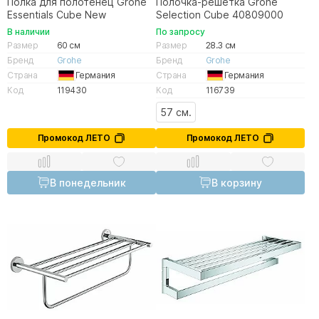
Полка для полотенец Grohe
Полочка-решетка Grohe
Essentials Cube New
Selection Cube 40809000
В наличии
По запросу
Размер
60 см
Размер
28.3 см
Бренд
Grohe
Бренд
Grohe
Страна
Германия
Страна
Германия
Код
119430
Код
116739
57 см.
Промокод ЛЕТО
Промокод ЛЕТО
В понедельник
В корзину