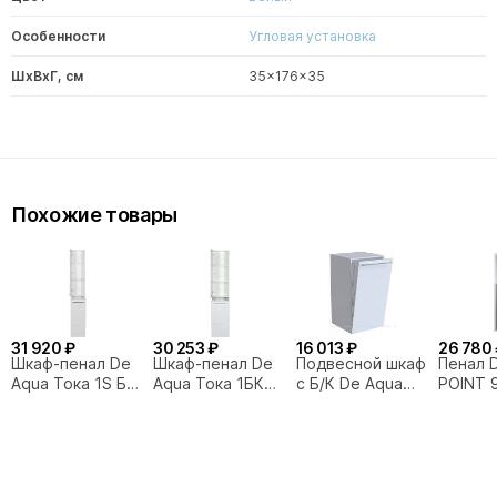
Особенности
Угловая установка
ШxВxГ, см
35x176x35
Похожие товары
31 920 ₽
30 253 ₽
16 013 ₽
26 780 
Шкаф-пенал De
Шкаф-пенал De
Подвесной шкаф
Пенал D
Aqua Тока 1S БК
Aqua Тока 1БК
с Б/К De Aqua
POINT 
30 белый
35 белый
Тока 167445 35
40 зер
белая
белый