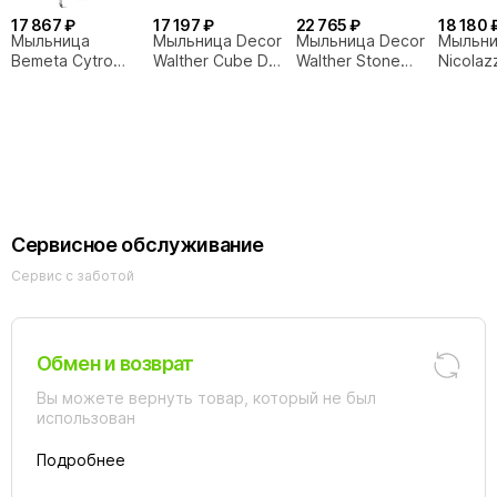
17 867 ₽
17 197 ₽
22 765 ₽
18 180 
Мыльница
Мыльница Decor
Мыльница Decor
Мыльн
Bemeta Cytro
Walther Cube DW
Walther Stone
Nicolaz
102308241
351 черный
STS белый,
Accesso
матовый
хром
Classic
Сервисное обслуживание
Сервис с заботой
Обмен и возврат
Вы можете вернуть товар, который не был
использован
Подробнее