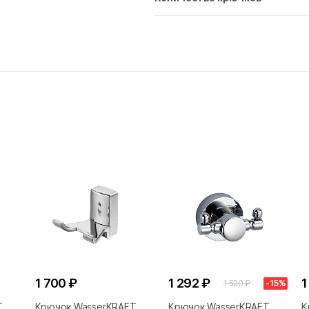
1 700 ₽
1 292 ₽
1
1 520 ₽
-15%
T
Крючок WasserKRAFT
Крючок WasserKRAFT
К