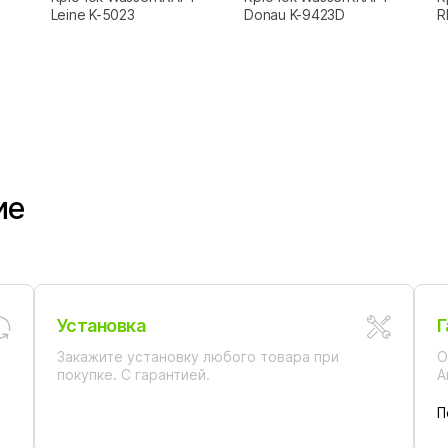
Leine K-5023
Donau K-9423D
R
ие
Установка
Г
Закажите установку любого товара при
О
покупке. С гарантией.
А
П