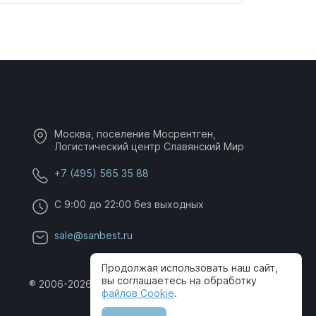
Москва, поселение Мосрентген,
Логистический центр Славянский Мир
+7 (495) 565 35 88
C 9:00 до 22:00 без выходных
sale@sanbest.ru
Продолжая использовать наш сайт,
вы соглашаетесь на обработку
® 2006-2026 SanBest. Все права защищены
файлов Cookie
.