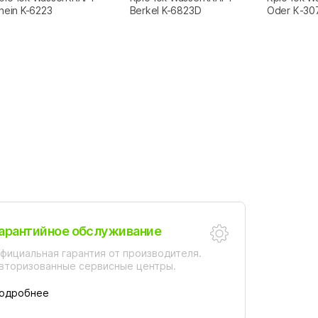
hein K-6223
Berkel K-6823D
Oder К-30
арантийное обслуживание
фициальная гарантия от производителя.
вторизованные сервисные центры.
одробнее