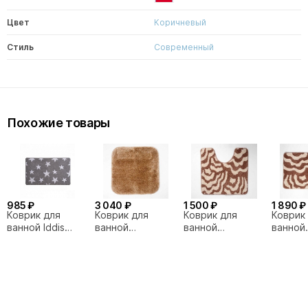
Цвет
Коричневый
Стиль
Современный
Похожие товары
985 ₽
3 040 ₽
1 500 ₽
1 890 ₽
Коврик для
Коврик для
Коврик для
Коврик
ванной Iddis
ванной
ванной
ванной
Promo
WasserKRAFT
WasserKRAFT
Wasser
P34M580i12
Wern BM-2514
Donau BM-9409
Donau 