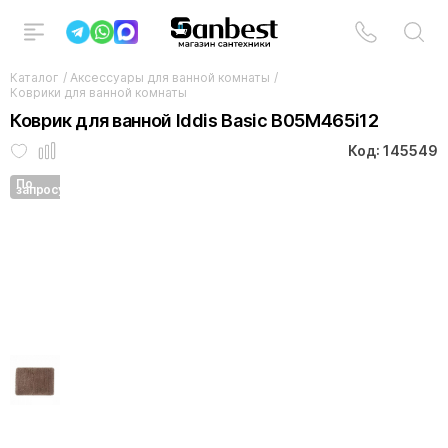
Каталог
/
Аксессуары для ванной комнаты
/
Коврики для ванной комнаты
Коврик для ванной Iddis Basic B05M465i12
Код: 145549
По
запросу