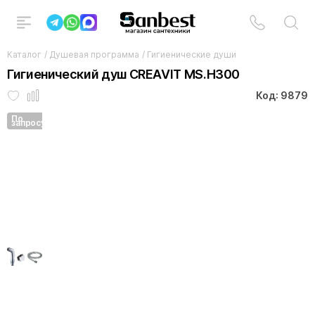
Каталог
/
Душевая программа
/
Гигиенические души
Гигиенический душ CREAVIT MS.H300
Код: 9879
По
запросу