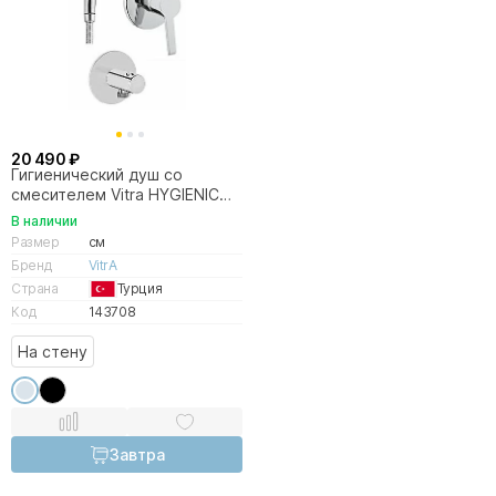
20 490 ₽
Гигиенический душ со
смесителем Vitra HYGIENIC
A49271EXP
В наличии
Размер
см
Бренд
VitrA
Страна
Турция
Код
143708
На стену
Завтра