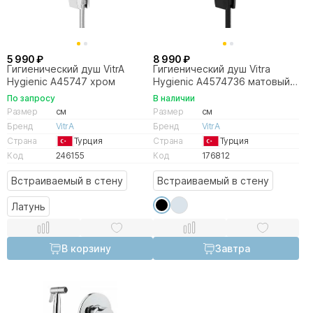
5 990 ₽
8 990 ₽
Гигиенический душ VitrA
Гигиенический душ Vitra
Hygienic A45747 хром
Hygienic A4574736 матовый
черный
По запросу
В наличии
Размер
см
Размер
см
Бренд
VitrA
Бренд
VitrA
Страна
Турция
Страна
Турция
Код
246155
Код
176812
Встраиваемый в стену
Встраиваемый в стену
Латунь
В корзину
Завтра