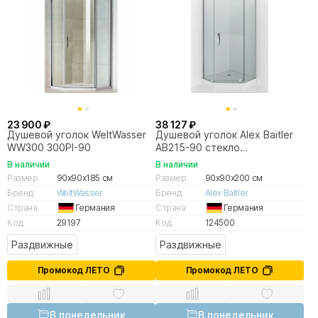
23 900 ₽
38 127 ₽
Душевой уголок WeltWasser
Душевой уголок Alex Baitler
WW300 300PI-90
AB215-90 стекло
прозрачное/профиль хром
В наличии
В наличии
Размер
90x90x185 см
Размер
90x90x200 см
Бренд
WeltWasser
Бренд
Alex Baitler
Страна
Германия
Страна
Германия
Код
29197
Код
124500
Раздвижные
Раздвижные
Промокод ЛЕТО
Промокод ЛЕТО
В понедельник
В понедельник