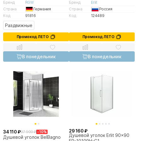
Бренд
RGW
Бренд
Erlit
Страна
Германия
Страна
Россия
Код
91816
Код
124489
Раздвижные
Промокод ЛЕТО
Промокод ЛЕТО
В понедельник
В понедельник
29 160 ₽
34 110 ₽
37 900 ₽
-10%
Душевой уголок Erlit 90x90
Душевой уголок BelBagno
ER-10109H-C1