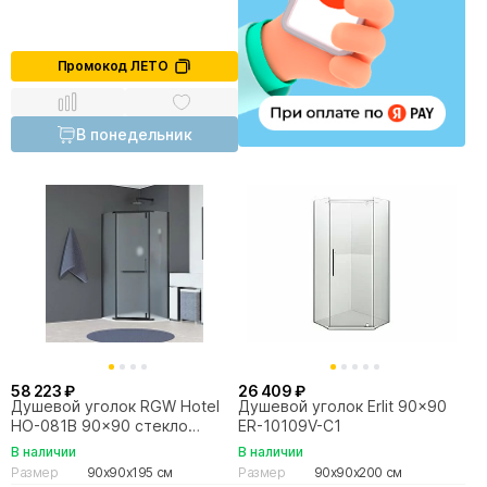
Промокод ЛЕТО
В понедельник
58 223 ₽
26 409 ₽
Душевой уголок RGW Hotel
Душевой уголок Erlit 90x90
HO-081B 90x90 стекло
ER-10109V-C1
матовое
В наличии
В наличии
Размер
90x90x195 см
Размер
90x90x200 см