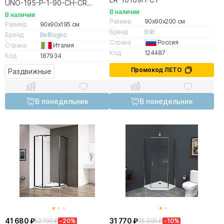
UNO-195-P-1-90-CH-CR
90х90 стекло шиншилла/
В наличии
В наличии
профиль хром
Размер
90x90x200 см
Размер
90x90x195 см
Бренд
Erlit
Бренд
BelBagno
Страна
Россия
Страна
Италия
Код
124487
Код
187934
Промокод ЛЕТО
Раздвижные
В понедельник
В понедельник
41 680 ₽
31 770 ₽
52 100 ₽
-20%
35 300 ₽
-10%