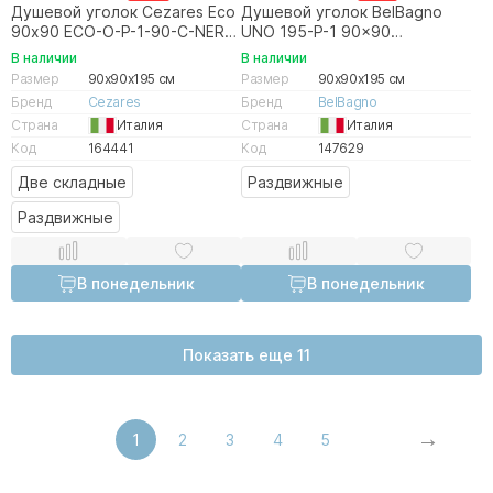
Душевой уголок Cezares Eco
Душевой уголок BelBagno
90х90 ECO-O-P-1-90-C-NERO
UNO 195-P-1 90x90
стекло прозрачное/профиль
прозрачный/хром
В наличии
В наличии
черный матовый
Размер
90x90x195 см
Размер
90x90x195 см
Бренд
Cezares
Бренд
BelBagno
Страна
Италия
Страна
Италия
Код
164441
Код
147629
Две складные
Раздвижные
Раздвижные
В понедельник
В понедельник
Показать еще 11
1
2
3
4
5