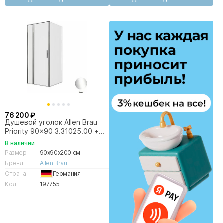
76 200 ₽
Душевой уголок Allen Brau
Priority 90x90 3.31025.00 +
3.31043.00 прозрачный/хром
В наличии
Размер
90x90x200 см
Бренд
Allen Brau
Страна
Германия
Код
197755