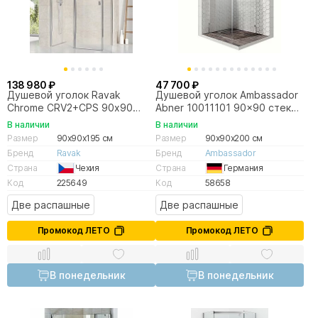
138 980 ₽
47 700 ₽
Душевой уголок Ravak
Душевой уголок Ambassador
Chrome CRV2+CPS 90х90
Abner 10011101 90x90 стекло
профиль блестящий хром/
прозрачное/профиль хром
В наличии
В наличии
стекло прозрачное
Размер
90x90x195 см
Размер
90x90x200 см
Бренд
Ravak
Бренд
Ambassador
Страна
Чехия
Страна
Германия
Код
225649
Код
58658
Две распашные
Две распашные
Промокод ЛЕТО
Промокод ЛЕТО
В понедельник
В понедельник