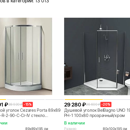
ов в категории:
13 013
91 ₽
29 280 ₽
38 930 ₽
-15%
36 600 ₽
-20%
й уголок Cezares Porta 89х89
Душевой уголок BelBagno UNO 1
R-2-90-C-Cr-IV стекло
PH-1 100x80 прозрачный/хром
ачное/профиль хром
ичии
В наличии
89x89x195 см
Размер
80x100x195 см