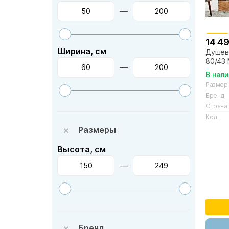
—
14 4
Ширина, см
Душево
80/43
—
В нал
Размер
Бренд
Страна
Код
Размеры
Высота, см
—
Бренд