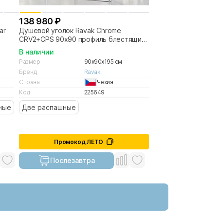
138 980 ₽
ar
Душевой уголок Ravak Chrome
CRV2+CPS 90х90 профиль блестящий
хром/стекло прозрачное
В наличии
Размер
90x90x195 см
Бренд
Ravak
Страна
Чехия
Код
225649
ные
Две распашные
Промокод ЛЕТО
Послезавтра