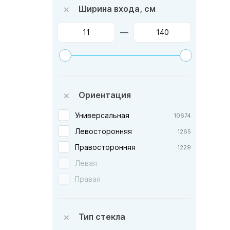
Ширина входа, см
Ravak — Чехия
996
Riho — Чехия
—
86
River — Китай
62
Roca — Испания
27
Royal Bath — Россия
551
Ориентация
Taliente — Италия
36
Terminus — Россия
1
Универсальная
10674
Timo — Финлядия
26
Левосторонняя
1265
Veconi — Италия
1213
Правосторонняя
1229
Vincea — Италия
948
Левая
VitrA — Турция
1
Правая
WasserKRAFT — Германия
230
WeltWasser — Германия
24
Тип стекла
Мономах — Россия
22