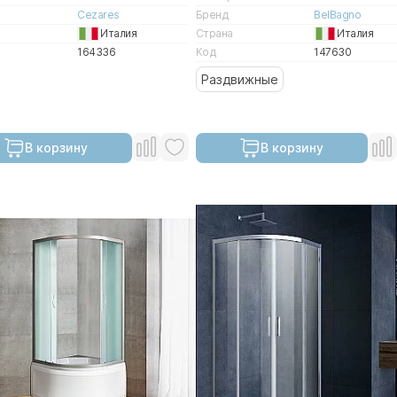
Cezares
Бренд
BelBagno
Италия
Страна
Италия
164336
Код
147630
Раздвижные
В корзину
В корзину