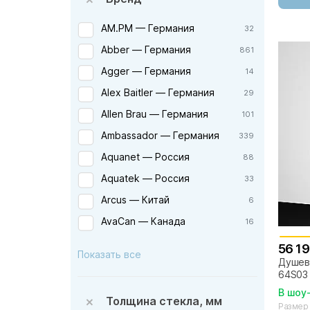
AM.PM — Германия
32
Abber — Германия
861
Agger — Германия
14
Alex Baitler — Германия
29
Allen Brau — Германия
101
Ambassador — Германия
339
Aquanet — Россия
88
Aquatek — Россия
33
Arcus — Китай
6
AvaCan — Канада
16
Azario — Россия
82
56 19
Показать все
Душев
BAS — Россия
5
64S03
BelBagno — Италия
профи
424
В шоу
Толщина стекла, мм
Размер
Berges — Германия
11