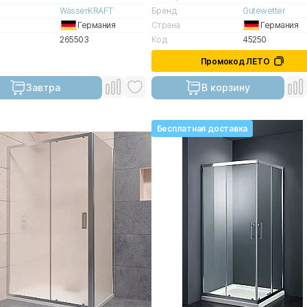
WasserKRAFT
Бренд
Gutewetter
Германия
Страна
Германия
265503
Код
45250
Промокод ЛЕТО
Завтра
В корзину
Бесплатная доставка