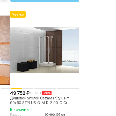
Уценка
49 752 ₽
69 100 ₽
-28%
Душевой уголок Cezares Stylus-m
90x90 STYLUS-O-M-R-2-90-C-Cr
стекло прозрачное/профиль хром
В наличии
Размер
90x90x195 см