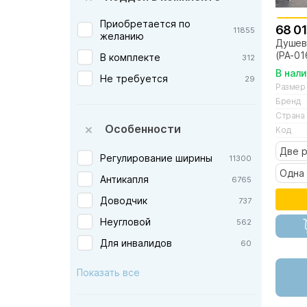
Gutewetter — Швеция
1
Приобретается по
68 01
Ideal Standard — Германия
11855
2
желанию
Душев
Jacob Delafon — Франция
50
(PA-01
В комплекте
312
матов
Kerasan — Италия
В нал
1
Не требуется
29
Размер
Kermi — Германия
2
Бренд
Koller Pool — Австрия
Страна
19
Особенности
Код
Loranto — Китай
41
Две 
Migliore — Италия
Регулирование ширины
29
11300
Одна 
New Trendy — Польша
Антикапля
792
6765
Niagara — Китай
Доводчик
532
737
Orange — Германия
Неугловой
23
562
Paini — Италия
Для инвалидов
4
60
Parly — Китай
Без профиля
30
22
Показать все
RGW — Германия
1287
Radaway — Польша
1490