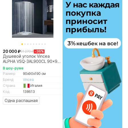
20 000 ₽
31 270 ₽
-36%
Душевой уголок Vincea
ALPHA VSQ-3AL900CL 90x90
стекло прозрачное/профиль
В шоу-руме
хром
Размер
90x90x190 см
Бренд
Vincea
Страна
Италия
Код
138613
Одна распашная