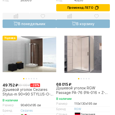
Код
265503
Код
45250
Промокод ЛЕТО
В понедельник
В корзину
Уценка
68 015 ₽
49 752 ₽
69 100 ₽
-28%
Душевой уголок RGW
Душевой уголок Cezares
Passage PA-76 (PA-016 + Z-
Stylus-m 90x90 STYLUS-O-M-
050-2) 130x110 стекло
R-2-90-C-Cr стекло
В наличии
В наличии
матовое песоструй/профиль
прозрачное/профиль хром
Размер
110x130x195 см
Размер
90x90x195 см
хром
Бренд
RGW
Бренд
Cezares
Страна
Германия