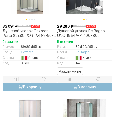
33 091 ₽
29 280 ₽
38 930 ₽
-15%
36 600 ₽
-20%
Душевой уголок Cezares
Душевой уголок BelBagno
Porta 89х89 PORTA-R-2-90-
UNO 195-PH-1 100x80
C-Cr-IV стекло прозрачное/
прозрачный/хром
В наличии
В наличии
профиль хром
Размер
89x89x195 см
Размер
80x100x195 см
Бренд
Cezares
Бренд
BelBagno
Страна
Италия
Страна
Италия
Код
164336
Код
147630
Раздвижные
В корзину
В корзину