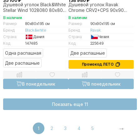
35 100 ₽
138 980 ₽
Душевой уголок Black&White
Душевой уголок Ravak
Stellar Wind 1028080 80х80
Chrome CRV2+CPS 90х90
стекло прозрачное/профиль
профиль блестящий хром/
В наличии
В наличии
хром
стекло прозрачное
Размер
80x80x195 см
Размер
90x90x195 см
Бренд
Black&white
Бренд
Ravak
Страна
Дания
Страна
Чехия
Код
147485
Код
225649
Одна распашная
Две распашные
Две распашные
Промокод ЛЕТО
В понедельник
В понедельник
Показать еще 11
1
2
3
4
5