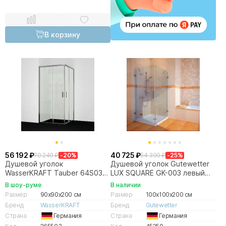
В корзину
56 192 ₽
40 725 ₽
70 240 ₽
-20%
54 300 ₽
-25%
Душевой уголок
Душевой уголок Gutewetter
WasserKRAFT Tauber 64S03
LUX SQUARE GK-003 левый
90х90 стекло прозрачное/
100
В шоу-руме
В наличии
профиль никель
Размер
90x90x200 см
Размер
100x100x200 см
Бренд
WasserKRAFT
Бренд
Gutewetter
Страна
Германия
Страна
Германия