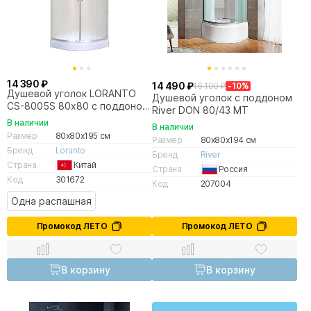
14 390 ₽
14 490 ₽
16 100 ₽
-10%
Душевой уголок LORANTO
Душевой уголок с поддоном
CS-8005S 80х80 с поддоном,
River DON 80/43 MT
матовое стекло/профиль
В наличии
В наличии
сатин
Размер
80x80x195 см
Размер
80x80x194 см
Бренд
Loranto
Бренд
River
Страна
Китай
Страна
Россия
Код
301672
Код
207004
Одна распашная
Промокод ЛЕТО
Промокод ЛЕТО
В корзину
В корзину