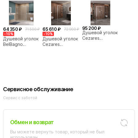
95 200 ₽
64 350 ₽
65 610 ₽
71 500 ₽
72 900 ₽
Душевой уголок
-10%
-10%
Cezares
Душевой уголок
Душевой уголок
MOLVENO
BelBagno
Cezares
100х180 AH-2/2-
SOFT_CLOSE-2-
MOLVENO
180/100-C-Cr-IV
AH-1 180х100
100х180 AH-2/1-
стекло
стекло
180/100-C-Cr-IV
прозрачное/
прозрачное/
стекло
профиль хром
профиль хром
прозрачное/
профиль хром
Сервисное обслуживание
Сервис с заботой
Обмен и возврат
Вы можете вернуть товар, который не был
использован