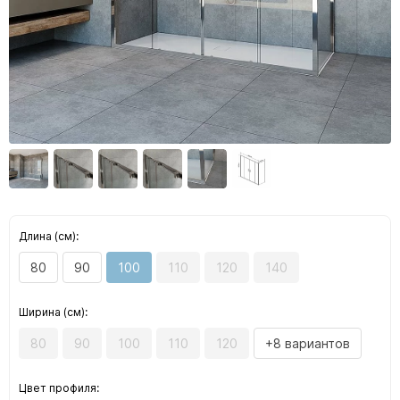
Длина (см):
80
90
100
110
120
140
Ширина (см):
80
90
100
110
120
+8 вариантов
Цвет профиля: