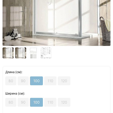
Длина (см):
80
90
100
110
120
Ширина (см):
80
90
100
110
120