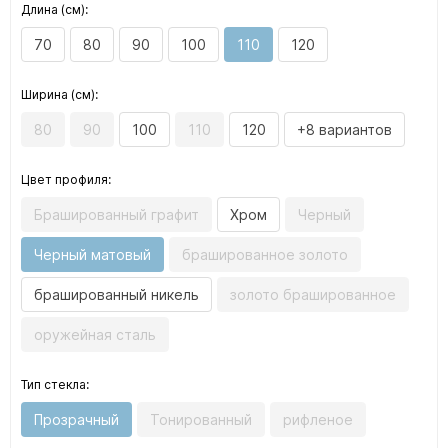
Длина (см):
70
80
90
100
110
120
Ширина (см):
80
90
100
110
120
+8 вариантов
Цвет профиля:
Брашированный графит
Хром
Черный
Черный матовый
брашированное золото
брашированный никель
золото брашированное
оружейная сталь
Тип стекла:
Прозрачный
Тонированный
рифленое