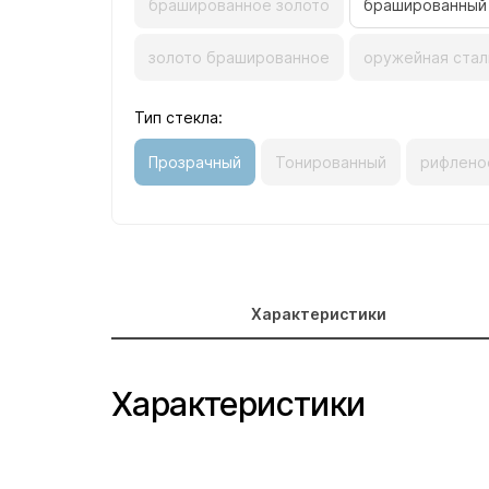
брашированное золото
брашированный
золото брашированное
оружейная стал
Тип стекла:
Прозрачный
Тонированный
рифлено
Характеристики
Характеристики