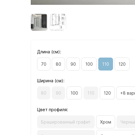
Длина (см):
70
80
90
100
110
120
Ширина (см):
80
90
100
110
120
+8 вар
Цвет профиля:
Брашированный графит
Хром
Черны