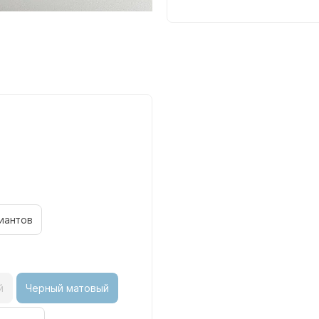
иантов
й
Черный матовый