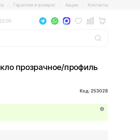
та
Гарантия и возврат
Акции
Контакты
22:00
текло прозрачное/профиль
Код: 253028