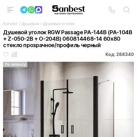
Каталог
/
Душевые
/
Душевые уголки
Душевой уголок RGW Passage PA-144B (PA-104B
+ Z-050-2B + O-204B) 060814468-14 60x80
стекло прозрачное/профиль черный
Код: 288340
По запросу