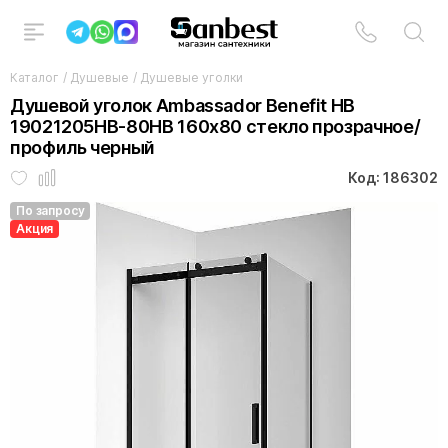
Каталог
/
Душевые
/
Душевые уголки
Душевой уголок Ambassador Benefit HB
19021205HB-80HB 160х80 стекло прозрачное/
профиль черный
Код: 186302
По запросу
Акция