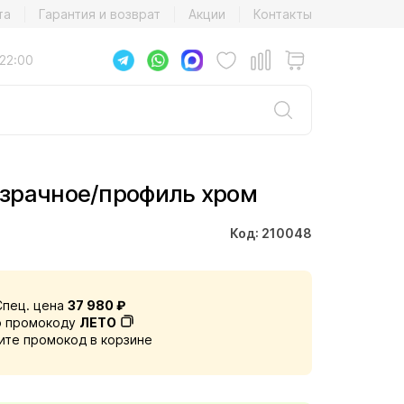
та
Гарантия и возврат
Акции
Контакты
22:00
озрачное/профиль хром
Код: 210048
Спец. цена
37 980 ₽
о промокоду
ЛЕТО
ите промокод в корзине