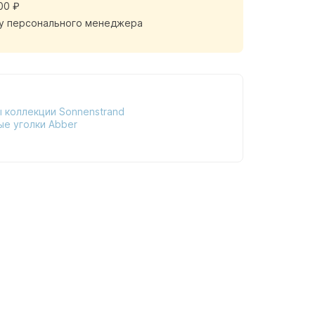
00 ₽
у персонального менеджера
 коллекции Sonnenstrand
е уголки Abber