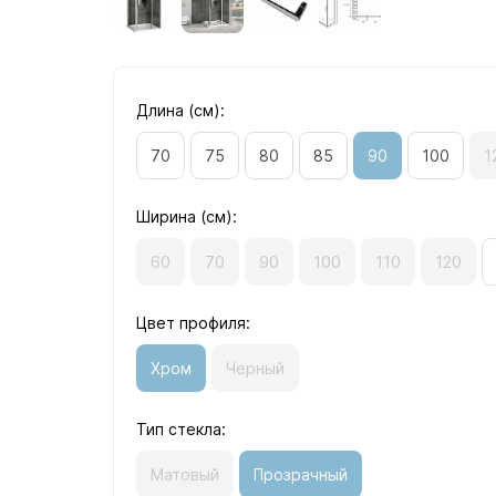
Длина (см):
70
75
80
85
90
100
1
Ширина (см):
60
70
90
100
110
120
Цвет профиля:
Хром
Черный
Тип стекла:
Матовый
Прозрачный