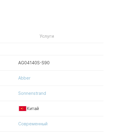
Услуги
AG04140S-S90
Abber
Sonnenstrand
Китай
Современный