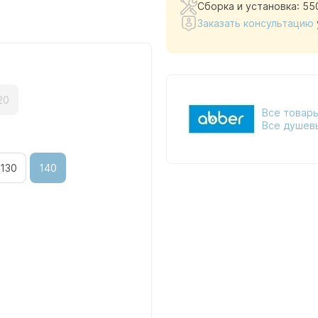
Сборка и установка: 55
Заказать консультацию
20
Все товары
Все душевы
130
140