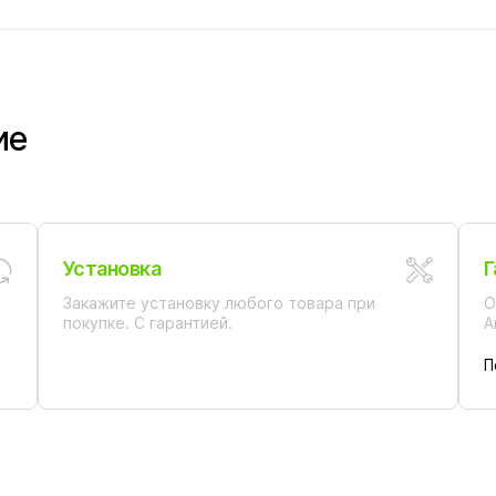
ие
Установка
Г
Закажите установку любого товара при
О
покупке. С гарантией.
А
П