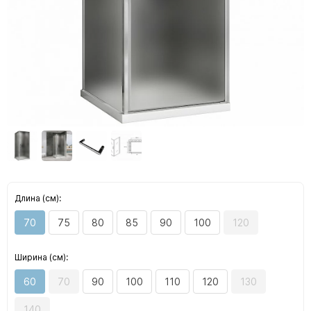
Длина (см):
70
75
80
85
90
100
120
Ширина (см):
60
70
90
100
110
120
130
140