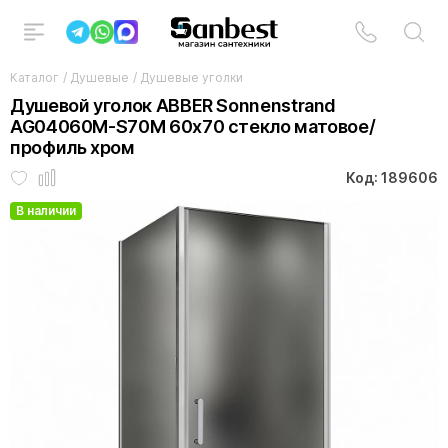
Каталог
/
Душевые
/
Душевые уголки
Душевой уголок ABBER Sonnenstrand
AG04060M-S70M 60x70 стекло матовое/
профиль хром
Код: 189606
В наличии