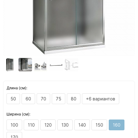
Длина (см):
50
60
70
75
80
+6 вариантов
Ширина (см):
100
110
120
130
140
150
160
170