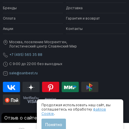
Бренды
Доставка
Оплата
Гарантия и возврат
Акции
Контакты
Москва, поселение Мосрентген,
Логистический центр Славянский Мир
+7 (495) 565 35 88
C 9:00 до 22:00 без выходных
sale@sanbest.ru
Продолжая использовать наш сайт, вы
соглашаетесь на обработку
файлов
Cookie
.
® 2006-2026 SanBest. Все права защищены
Отзыв о сайте
Понятно