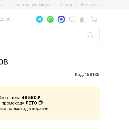
та
Гарантия и возврат
Акции
Контакты
22:00
0B
Код: 156135
Спец. цена
49 590 ₽
о промокоду
ЛЕТО
ите промокод в корзине