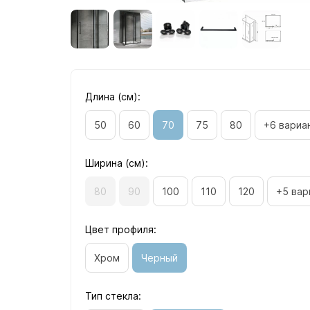
Длина (см):
50
60
70
75
80
+6 вариа
Ширина (см):
80
90
100
110
120
+5 вар
Цвет профиля:
Хром
Черный
Тип стекла: