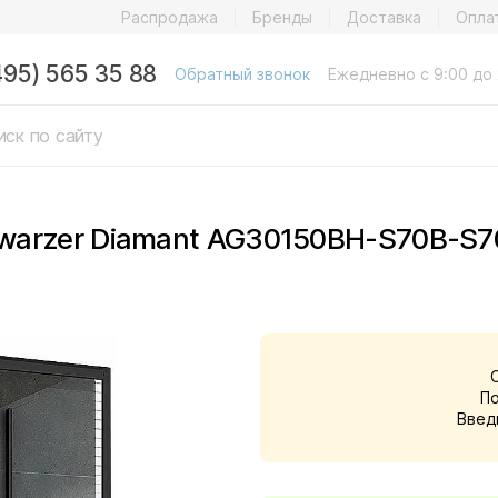
Распродажа
Бренды
Доставка
Опла
495) 565 35 88
Обратный звонок
Ежедневно с 9:00 до 
warzer Diamant AG30150BH-S70B-S7
П
Введ