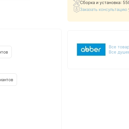
Сборка и установка: 55
Заказать консультацию
Все товар
нтов
Все душе
иантов