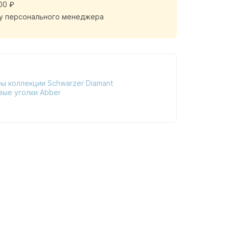
00 ₽
у персонального менеджера
ы коллекции Schwarzer Diamant
вые уголки Abber