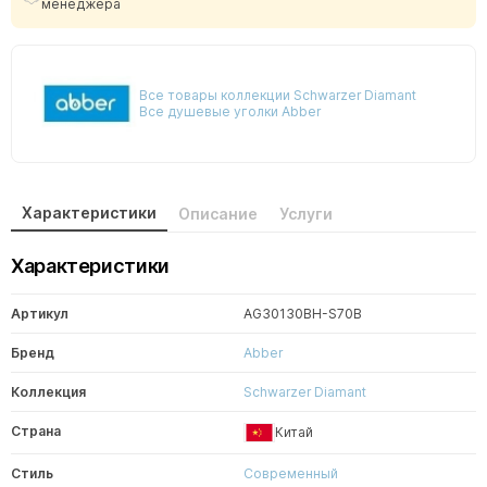
менеджера
Все товары коллекции Schwarzer Diamant
Все душевые уголки Abber
Характеристики
Описание
Услуги
Характеристики
Артикул
AG30130BH-S70B
Бренд
Abber
Коллекция
Schwarzer Diamant
Страна
Китай
Стиль
Современный