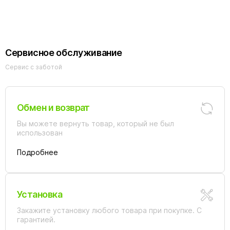
AG30130BMH-
S70BM 130х70
стекло матовое/
профиль черный
Сервисное обслуживание
Сервис с заботой
Обмен и возврат
Вы можете вернуть товар, который не был
использован
Подробнее
Установка
Закажите установку любого товара при покупке. С
гарантией.