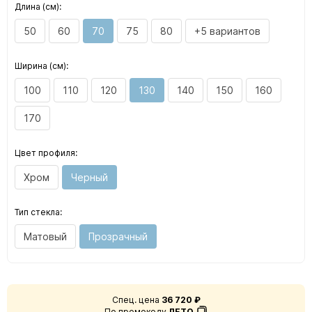
Длина (см):
50
60
70
75
80
+5 вариантов
Ширина (см):
100
110
120
130
140
150
160
170
Цвет профиля:
Хром
Черный
Тип стекла:
Матовый
Прозрачный
Спец. цена
36 720 ₽
По промокоду
ЛЕТО