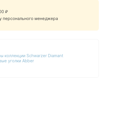
00 ₽
у персонального менеджера
ы коллекции Schwarzer Diamant
вые уголки Abber