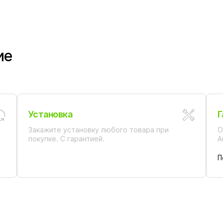
ие
Установка
Г
Закажите установку любого товара при
О
покупке. С гарантией.
А
П