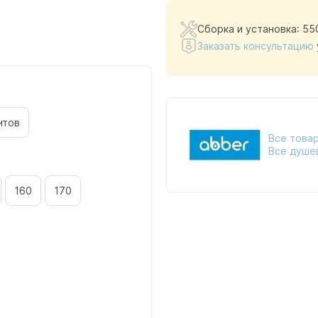
Сборка и установка: 55
Заказать консультацию
нтов
Все товар
Все душе
160
170