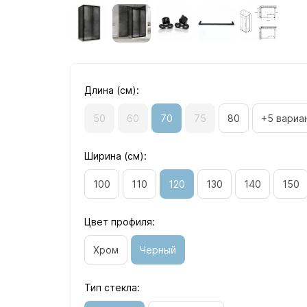
Длина (см):
50
60
70
75
80
+5 вариа
Ширина (см):
100
110
120
130
140
150
Цвет профиля:
Хром
Черный
Тип стекла: