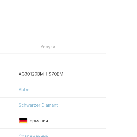
Услуги
AG30120BMH-S70BM
Abber
Schwarzer Diamant
Германия
Современный