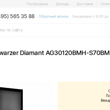
Распродажа
Бренды
Доставка
Опла
495) 565 35 88
Обратный звонок
Ежедневно с 9:00 до 
warzer Diamant AG30120BMH-S70BM 
П
Введ