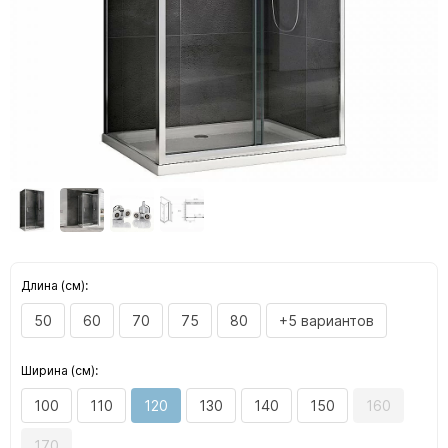
Длина (см):
50
60
70
75
80
+5 вариантов
Ширина (см):
100
110
120
130
140
150
160
170