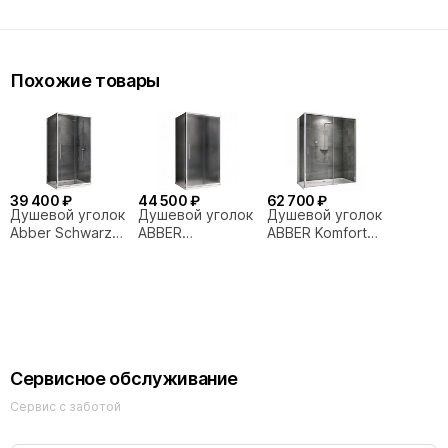
Похожие товары
39 400 ₽
44 500 ₽
62 700 ₽
Душевой уголок
Душевой уголок
Душевой уголок
Abber Schwarzer
ABBER
ABBER Komfort
Diamant
Schwarzer
AG93120-S92
AG30120H-S90
Diamant
120х90 стекло
120x90
AG30120MH-
прозрачное/
S90M 120x90
профиль хром
стекло матовое/
профиль хром
Сервисное обслуживание
Сервис с заботой