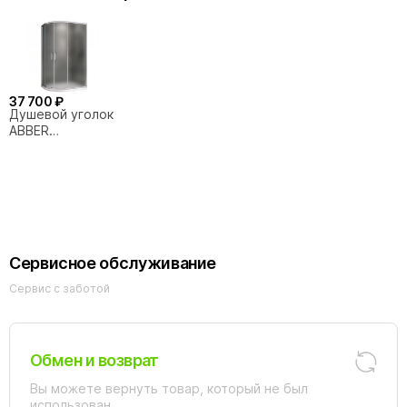
37 700 ₽
Душевой уголок
ABBER
Schwarzer
Diamant
AG01119M
110x90 стекло
матовое/
профиль хром
Сервисное обслуживание
Сервис с заботой
Обмен и возврат
Вы можете вернуть товар, который не был
использован