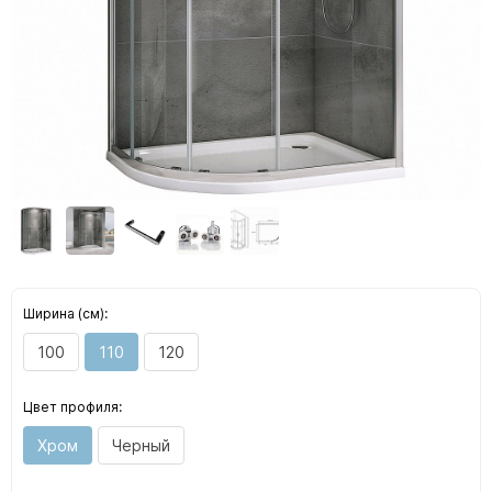
Ширина (см):
100
110
120
Цвет профиля:
Хром
Черный