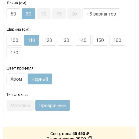
Длина (см):
50
60
70
75
80
+6 вариантов
Ширина (см):
100
110
120
130
140
150
160
170
Цвет профиля:
Хром
Черный
Тип стекла:
Матовый
Прозрачный
Спец. цена
45 450 ₽
По промокоду
ЛЕТО