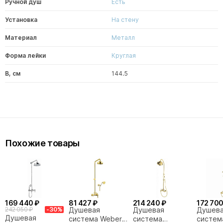
Ручной душ
Есть
Установка
На стену
Материал
Металл
Форма лейки
Круглая
В, см
144.5
Похожие товары
169 440 ₽
81 427 ₽
214 240 ₽
172 700
242 050 ₽
-30%
Душевая
Душевая
Душев
Душевая
система Webert
система
система