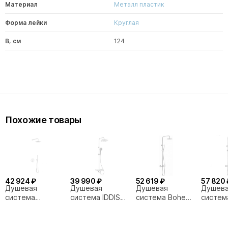
Материал
Металл пластик
Форма лейки
Круглая
В, см
124
Похожие товары
42 924 ₽
39 990 ₽
52 619 ₽
57 820 
Душевая
Душевая
Душевая
Душев
система
система IDDIS
система Boheme
систем
Excellent Pi 1245
Shelfy
Uno 468-MW
Spectr
белая матовая
SHEWTBTi06
белая
белая