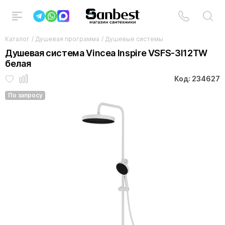
Каталог
/
Душевая программа
/
Душевые системы
Душевая система Vincea Inspire VSFS-3I12TW
белая
Код: 234627
По запросу