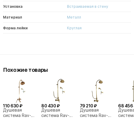
Установка
Встраиваемая в стену
Материал
Металл
Форма лейки
Круглая
Похожие товары
110 630 ₽
80 430 ₽
79 210 ₽
68 456
Душевая
Душевая
Душевая
Душев
система Rav-
система Rav-
система Rav-
систем
Slezak MORAVA
Slezak LABE
Slezak LABE
Medici 
RETRO
L081.5/3SM
L481.5/3SM
бронза
MK559.5/3SM
бронза
бронза