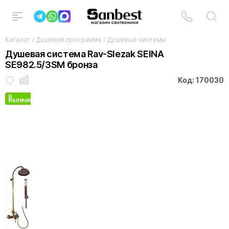
Каталог
/
Душевая программа
/
Душевые системы
Душевая система Rav-Slezak SEINA
SE982.5/3SM бронза
Код: 170030
В
наличии