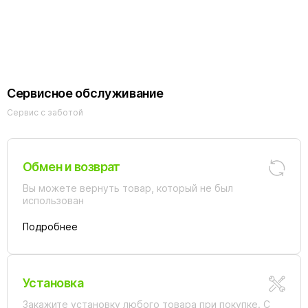
L481.5/3SM
SE982.5/3SM
бронза
10137D
бронза
бронза
Сервисное обслуживание
Сервис с заботой
Обмен и возврат
Вы можете вернуть товар, который не был
использован
Подробнее
Установка
Закажите установку любого товара при покупке. С