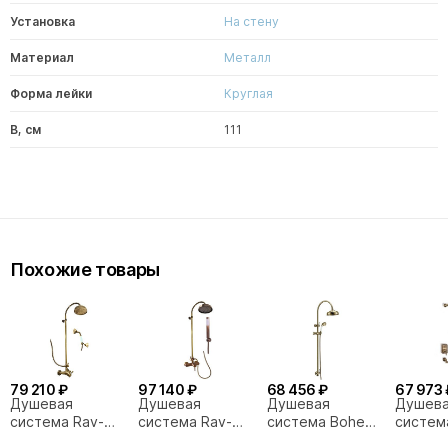
Установка
На стену
Материал
Металл
Форма лейки
Круглая
В, см
111
Похожие товары
79 210 ₽
97 140 ₽
68 456 ₽
67 973 
Душевая
Душевая
Душевая
Душев
система Rav-
система Rav-
система Boheme
систем
Slezak LABE
Slezak SEINA
Medici 401
de Luxe