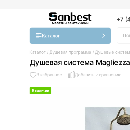
+7 (
Каталог
Каталог
/
Душевая программа
/
Душевые систе
Душевая система Magliezza
В избранное
Добавить к сравнению
В наличии