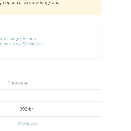
у персонального менеджера
коллекции Bianco
е системы Magliezza
Описание
1302-br
Magliezza