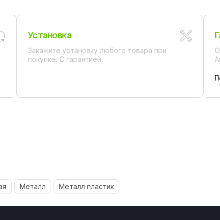
Установка
Г
Закажите установку любого товара при
О
покупке. С гарантией.
А
П
ая
Металл
Металл пластик