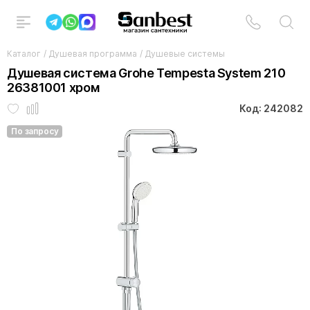
Каталог
/
Душевая программа
/
Душевые системы
Душевая система Grohe Tempesta System 210
26381001 хром
Код: 242082
По запросу