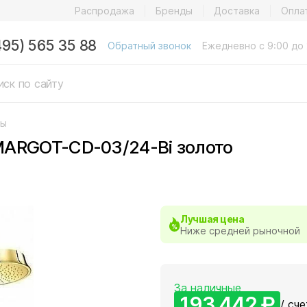
Распродажа
Бренды
Доставка
Опла
495) 565 35 88
Обратный звонок
Ежедневно с 9:00 до 
мы
MARGOT-CD-03/24-Bi золото
Лучшая цена
Ниже средней рыночной
За наличные
193 442 ₽
/ сче