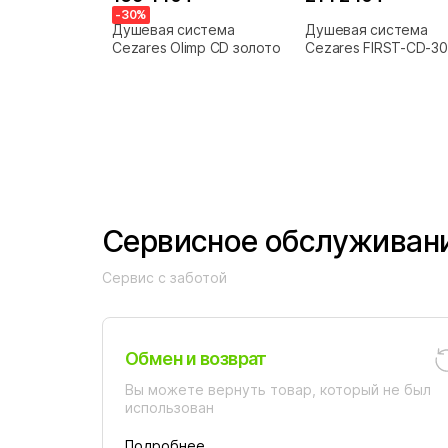
-30%
Душевая система
Душевая система
Cezares Olimp CD золото
Cezares FIRST-CD-30
03/24-Bi золото 24 к
ручки белые
Сервисное обслуживан
Сервис с заботой
Обмен и возврат
Вы можете вернуть товар, который не был
использован
Подробнее