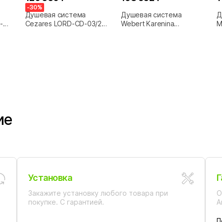
-30%
Душевая система
Душевая система
Д
-
Cezares LORD-CD-03/24-
Webert Karenina
M
арат/
M Золото 24 карат/ручки
KA721208010 золото
з
Золото 24 карат
ие
Установка
Г
Закажите установку любого товара при
О
покупке. С гарантией.
А
П