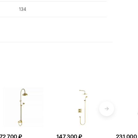
134
72 700 ₽
147 300 ₽
231 000