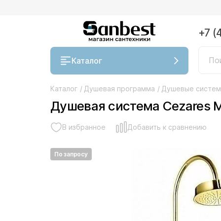
+7 (
Каталог
Каталог
/
Душевая программа
/
Душевые систе
Душевая система Cezares 
В избранное
Добавить к сравнению
По запросу