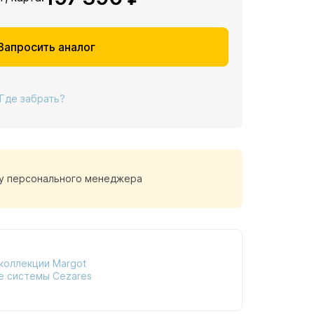
Запросить аналог
Где забрать?
у персонального менеджера
коллекции Margot
е системы Cezares