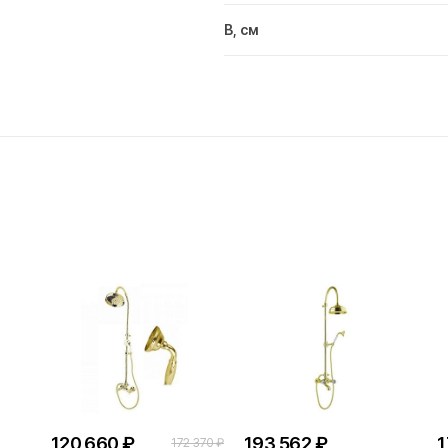
В, см
120 660 ₽
193 562 ₽
1
172 370 ₽