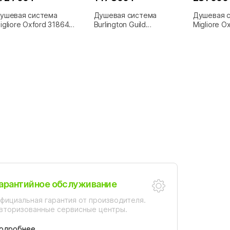
ушевая система
Душевая система
Душевая 
igliore Oxford 31864
Burlington Guild
Migliore O
олото
GUSHOWERPACKSQ3G
6370.BI.D
золото
арантийное обслуживание
фициальная гарантия от производителя.
вторизованные сервисные центры.
одробнее