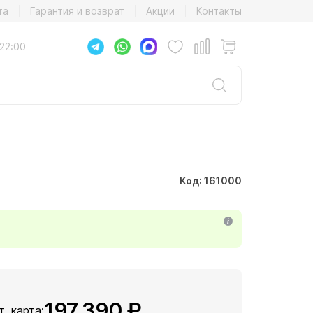
та
Гарантия и возврат
Акции
Контакты
22:00
Код: 161000
197 390 ₽
т, карта: