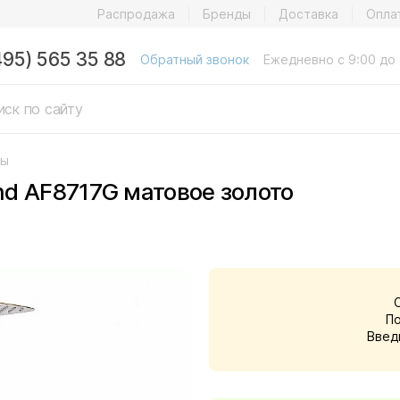
Распродажа
Бренды
Доставка
Опла
495) 565 35 88
Обратный звонок
Ежедневно с 9:00 до 
мы
d AF8717G матовое золото
П
Введ