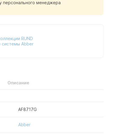
у персонального менеджера
коллекции RUND
 системы Abber
Описание
AF8717G
Abber