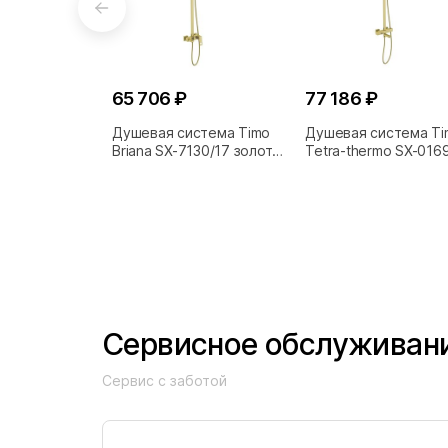
65 706 ₽
77 186 ₽
Душевая система Timo
Душевая система Ti
Briana SX-7130/17 золото
Tetra-thermo SX-016
матовое
золото матовое
Сервисное обслуживан
Сервис с заботой