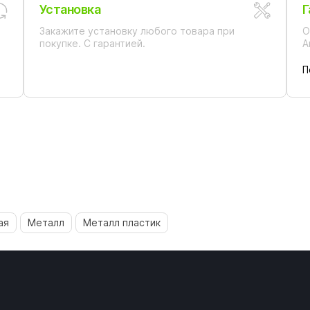
Установка
Г
Закажите установку любого товара при
О
покупке. С гарантией.
А
П
ая
Металл
Металл пластик