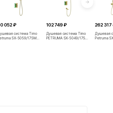
0 052 ₽
102 749 ₽
262 317
ушевая система Timo
Душевая система Timo
Душевая с
etruma SX-5059/17SM
PETRUMA SX-5049/17SM
Petruma S
олото матовое
золото матовое
золото ма