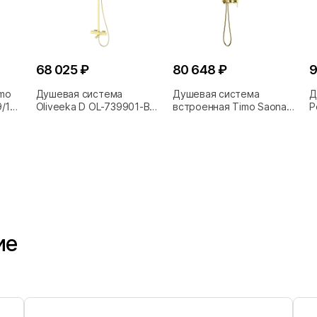
68 025 ₽
80 648 ₽
9
mo
Душевая система
Душевая система
Д
9/17
Oliveeka D OL-739901-BG
встроенная Timo Saona
P
золото матовое
SX-2340/17SM золото
з
матовое
ие