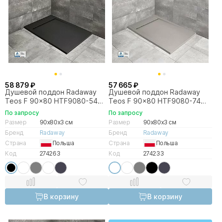
58 879 ₽
57 665 ₽
Душевой поддон Radaway
Душевой поддон Radaway
Teos F 90x80 HTF9080-54
Teos F 90x80 HTF9080-74
черный
цемент
По запросу
По запросу
Размер
90x80x3 см
Размер
90x80x3 см
Бренд
Radaway
Бренд
Radaway
Страна
Польша
Страна
Польша
Код
274263
Код
274233
В корзину
В корзину