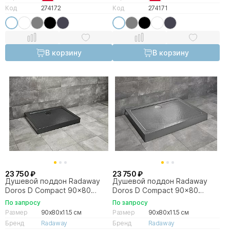
Код
274172
Код
274171
В корзину
В корзину
23 750 ₽
23 750 ₽
Душевой поддон Radaway
Душевой поддон Radaway
Doros D Compact 90x80
Doros D Compact 90x80
SDRD9080-05-54S черный
SDRD9080-05-64S антрацит
По запросу
По запросу
Размер
90x80x11.5 см
Размер
90x80x11.5 см
Бренд
Radaway
Бренд
Radaway