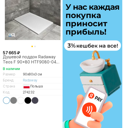
57 665 ₽
Душевой поддон Radaway
Teos F 90x80 HTF9080-04
белый
В наличии
Размер
90x80x3 см
Бренд
Radaway
Страна
Польша
Код
274232