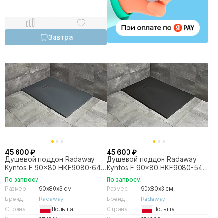
Завтра
45 600 ₽
45 600 ₽
Душевой поддон Radaway
Душевой поддон Radaway
Kyntos F 90x80 HKF9080-64
Kyntos F 90x80 HKF9080-54
антрацит
черный
По запросу
По запросу
Размер
90x80x3 см
Размер
90x80x3 см
Бренд
Radaway
Бренд
Radaway
Страна
Польша
Страна
Польша