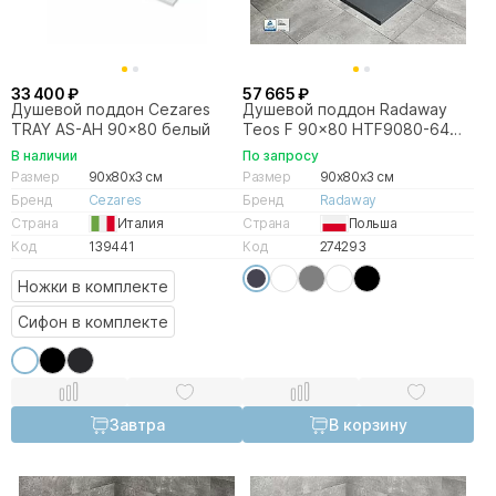
33 400 ₽
57 665 ₽
Душевой поддон Cezares
Душевой поддон Radaway
TRAY AS-AH 90x80 белый
Teos F 90x80 HTF9080-64
антрацит
В наличии
По запросу
Размер
90x80x3 см
Размер
90x80x3 см
Бренд
Cezares
Бренд
Radaway
Страна
Италия
Страна
Польша
Код
139441
Код
274293
Ножки в комплекте
Сифон в комплекте
Завтра
В корзину