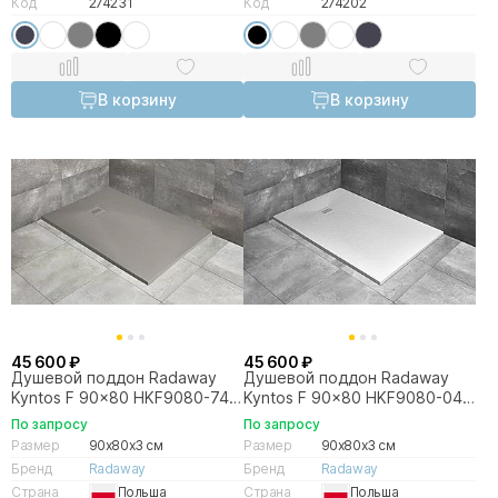
Код
274231
Код
274202
В корзину
В корзину
45 600 ₽
45 600 ₽
Душевой поддон Radaway
Душевой поддон Radaway
Kyntos F 90x80 HKF9080-74
Kyntos F 90x80 HKF9080-04
цемент
белый
По запросу
По запросу
Размер
90x80x3 см
Размер
90x80x3 см
Бренд
Radaway
Бренд
Radaway
Страна
Польша
Страна
Польша