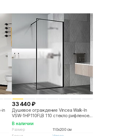
33 440 ₽
-in
Душевое ограждение Vincea Walk-In
VSW-1HP110FLB 110 стекло рифленое/
профиль черный матовый
В наличии
Размер
110x200 см
Бренд
Vincea