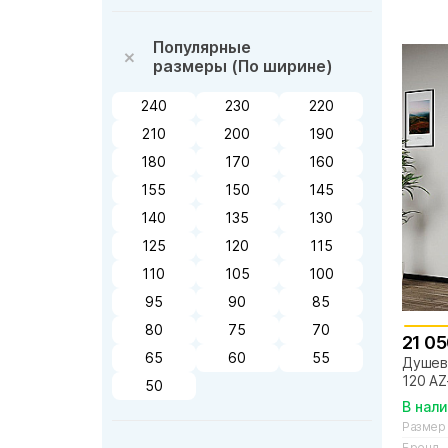
Популярные
размеры (По ширине)
240
230
220
210
200
190
180
170
160
155
150
145
140
135
130
125
120
115
110
105
100
95
90
85
80
75
70
21 05
65
60
55
Душево
120 AZ
50
рифле
В нал
золот
Размер
Бренд