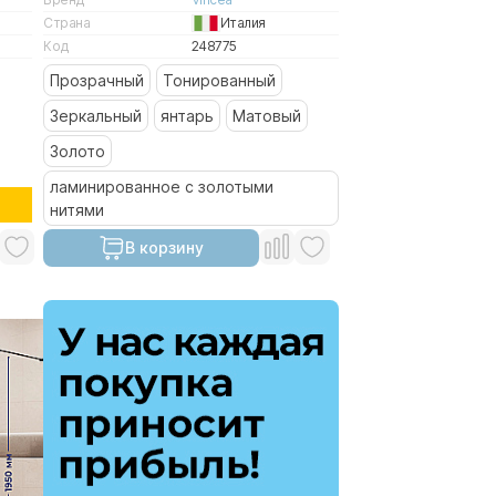
Страна
Италия
Код
248775
Прозрачный
Тонированный
Зеркальный
янтарь
Матовый
Золото
ламинированное с золотыми
нитями
В корзину