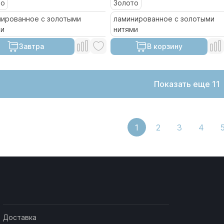
то
Золото
нированное с золотыми
ламинированное с золотыми
ми
нитями
Завтра
В корзину
Показать еще 11
1
2
3
4
Доставка