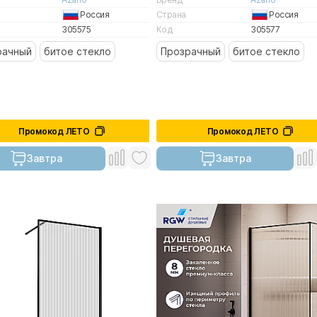
Россия
Страна
Россия
305575
Код
305577
рачный
битое стекло
Прозрачный
битое стекло
Промокод ЛЕТО
Промокод ЛЕТО
Завтра
Завтра