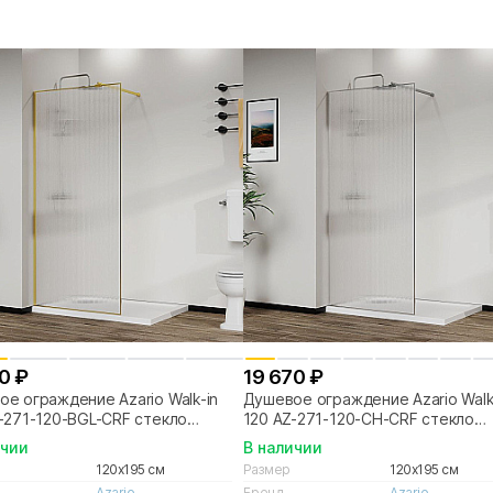
0 ₽
19 670 ₽
е ограждение Azario Walk-in
Душевое ограждение Azario Walk
-271-120-BGL-CRF стекло
120 AZ-271-120-CH-CRF стекло
ное/профиль брашированное
рифленое/профиль хром
ичии
В наличии
о
120x195 см
Размер
120x195 см
Azario
Бренд
Azario