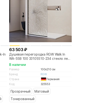
63 503 ₽
k-In
Душевая перегородка RGW Walk In
WA-55B 100 33105510-234 стекло лед/
ное
профиль черный
В наличии
Размер
100x210 см
Бренд
RGW
Страна
Германия
Код
325553
Прозрачный
Матовый
й
Тонированный