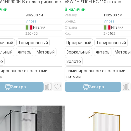
W-1HP900FLB стекло рифленое/
VSW-1HP110FLBG 110 стекло
ль черный матовый
рифленое/профиль браширован
ичии
В наличии
золото
90x200 см
Размер
110x200 см
Vincea
Бренд
Vincea
Италия
Страна
Италия
226455
Код
245162
рачный
Тонированный
Прозрачный
Тонированный
альный
янтарь
Матовый
Зеркальный
янтарь
Матовы
то
Золото
нированное с золотыми
ламинированное с золотыми
ми
нитями
Завтра
Завтра