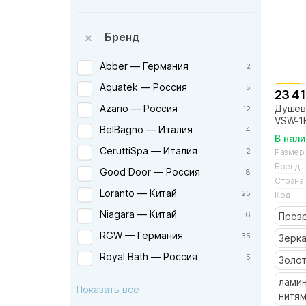
Бренд
Abber — Германия
2
Aquatek — Россия
5
23 41
Душева
Azario — Россия
12
VSW-1
BelBagno — Италия
4
профи
В нал
CeruttiSpa — Италия
2
Размер
Бренд
Good Door — Россия
8
Страна
Loranto — Китай
25
Код
Niagara — Китай
6
Проз
RGW — Германия
35
Зерк
Royal Bath — Россия
5
Золо
Veconi — Италия
8
лами
Показать все
нитя
Vincea — Италия
30