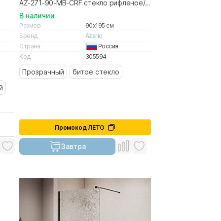
AZ-271-90-MВ-CRF стекло рифленое/
ное
профиль черный матовый
В наличии
Размер
90x195 см
Бренд
Azario
Страна
Россия
Код
305594
Прозрачный
битое стекло
й
Промокод ЛЕТО
Завтра