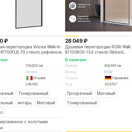
0 ₽
28 049 ₽
я перегородка Vincea Walk-In
Душевая перегородка RGW Walk 
HP700FLB 70 стекло рифленое/
81100809-154 стекло Ribbed
ль черный матовый
(ребристое)/профиль черный
ичии
В наличии
70x200 см
Размер
90x195 см
Vincea
Бренд
RGW
Италия
Страна
Германия
245165
Код
303757
рачный
Тонированный
Прозрачный
Матовый
альный
янтарь
Матовый
Тонированный
то
нированное с золотыми
ми