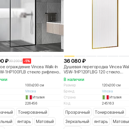
90 ₽
36 080 ₽
30 200 ₽
-5%
е ограждение Vincea Walk-In
Душевая перегородка Vincea Wal
SW-1HP100FLB стекло рифленое/
VSW-1HP120FLBG 120 стекло
ль черный матовый
рифленое/профиль браширован
ичии
В наличии
золото
100x200 см
Размер
120x200 см
Vincea
Бренд
Vincea
Италия
Страна
Италия
226456
Код
245163
рачный
Тонированный
Прозрачный
Тонированный
альный
янтарь
Матовый
Зеркальный
янтарь
Матовы