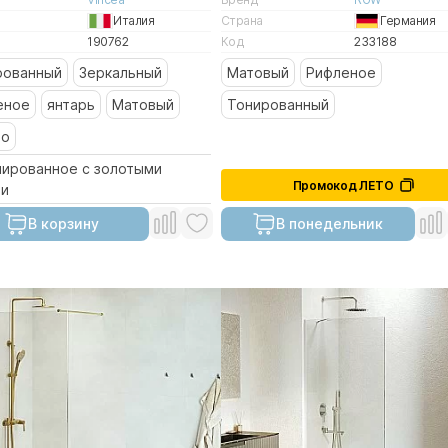
Италия
Страна
Германия
190762
Код
233188
рованный
Зеркальный
Матовый
Рифленое
еное
янтарь
Матовый
Тонированный
то
нированное с золотыми
Промокод ЛЕТО
ми
В корзину
В понедельник