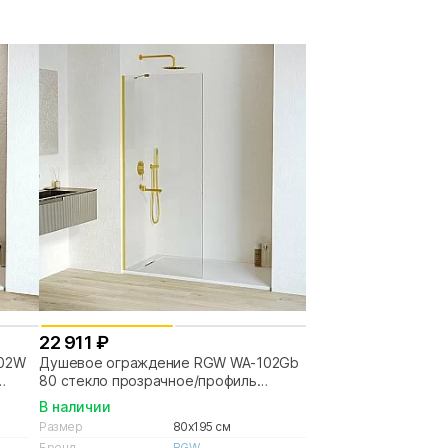
22 911 ₽
102W
Душевое ограждение RGW WA-102Gb
80 стекло прозрачное/профиль
золото браш
В наличии
Размер
80x195 см
Бренд
RGW