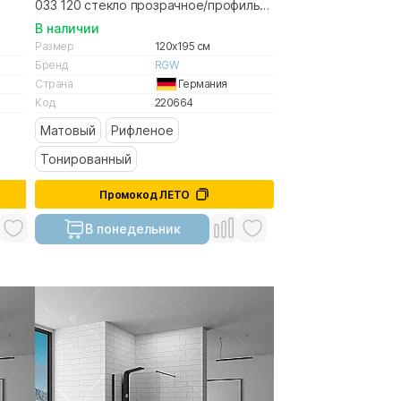
033 120 стекло прозрачное/профиль
хром
В наличии
Размер
120x195 см
Бренд
RGW
Страна
Германия
Код
220664
Матовый
Рифленое
Тонированный
Промокод ЛЕТО
В понедельник