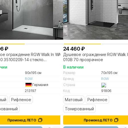
06 ₽
24 460 ₽
ое ограждение RGW Walk In WA-
Душевое ограждение RGW Walk I
0 35100209-14 стекло
010B 70 прозрачное
ачное/профиль черный
ичии
В наличии
90x195 см
Размер
70x195 см
RGW
Бренд
RGW
Германия
Страна
213197
Код
91806
вый
Рифленое
Матовый
Рифленое
рованный
Тонированный
Промокод ЛЕТО
Промокод ЛЕТО