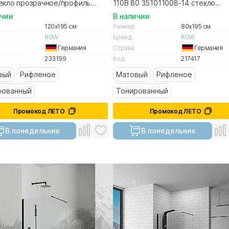
текло прозрачное/профиль
110B 80 351011008-14 стекло
о
прозрачное/профиль черный
ичии
В наличии
120x195 см
Размер
80x195 см
RGW
Бренд
RGW
Германия
Страна
Германия
233199
Код
217417
вый
Рифленое
Матовый
Рифленое
рованный
Тонированный
Промокод ЛЕТО
Промокод ЛЕТО
В понедельник
В понедельник