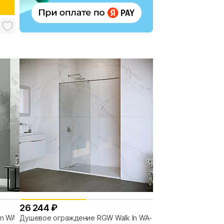
26 244 ₽
n WA-
Душевое ограждение RGW Walk In WA-