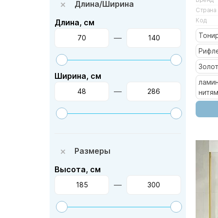
Длина/Ширина
Страна
Код
Длина, см
Тони
—
Рифл
Золо
Ширина, см
лами
—
нитя
Размеры
Высота, см
—