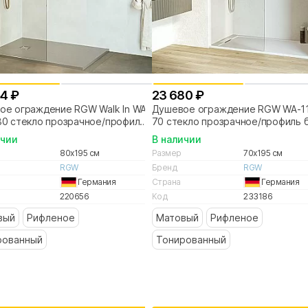
54 ₽
23 680 ₽
ое ограждение RGW Walk In WA-
Душевое ограждение RGW WA-1
80 стекло прозрачное/профиль
70 стекло прозрачное/профиль 
о
ичии
В наличии
80x195 см
Размер
70x195 см
RGW
Бренд
RGW
Германия
Страна
Германия
220656
Код
233186
вый
Рифленое
Матовый
Рифленое
рованный
Тонированный