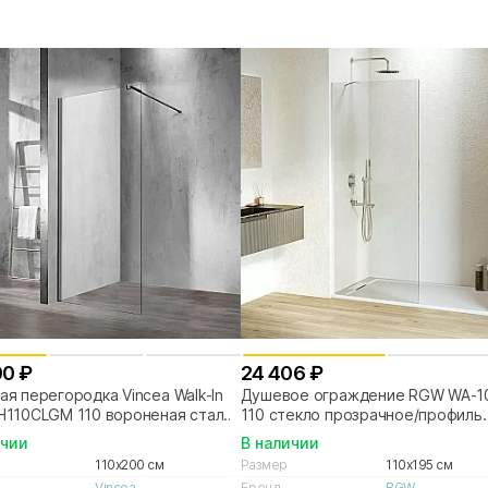
00 ₽
24 406 ₽
я перегородка Vincea Walk-In
Душевое ограждение RGW WA-
H110CLGM 110 вороненая сталь/
110 стекло прозрачное/профиль
о прозрачное
белый
ичии
В наличии
110x200 см
Размер
110x195 см
Vincea
Бренд
RGW