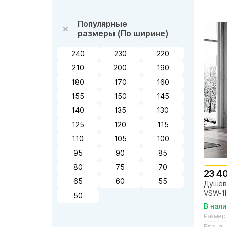
Популярные
размеры (По ширине)
240
230
220
210
200
190
180
170
160
155
150
145
140
135
130
125
120
115
110
105
100
95
90
85
80
75
70
23 4
65
60
55
Душева
VSW-1
50
стекл
В нал
Размер
Бренд