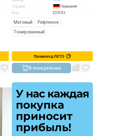
Страна
Германия
Код
233193
Матовый
Рифленое
Тонированный
Промокод ЛЕТО
В понедельник