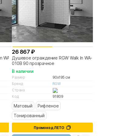
26 867 ₽
n WA-
Душевое ограждение RGW Walk In WA-
010B 90 прозрачное
В наличии
Размер
90x195 см
Бренд
RGW
Страна
Код
91809
Матовый
Рифленое
Тонированный
Промокод ЛЕТО