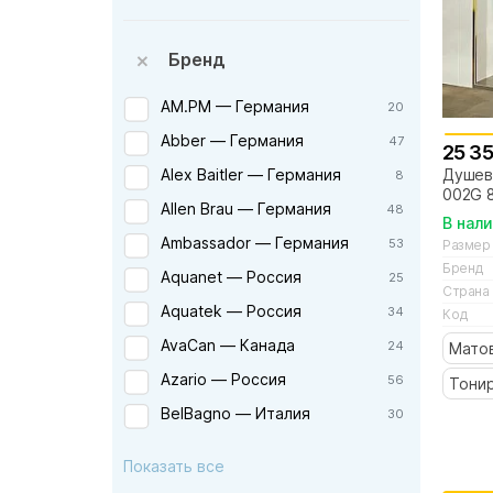
Бренд
AM.PM — Германия
20
Abber — Германия
47
25 3
Душев
Alex Baitler — Германия
8
002G 
Allen Brau — Германия
48
золот
В нал
Ambassador — Германия
53
Размер
Бренд
Aquanet — Россия
25
Страна
Aquatek — Россия
34
Код
AvaCan — Канада
24
Мато
Azario — Россия
56
Тони
BelBagno — Италия
30
Berges — Германия
17
Показать все
Bravat — Германия
2