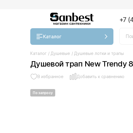
+7 (
Каталог
Каталог
/
Душевые
/
Душевые лотки и трапы
Душевой трап New Trendy 
В избранное
Добавить к сравнению
По запросу