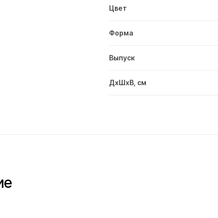
Цвет
Форма
Выпуск
ДxШxВ, см
ие