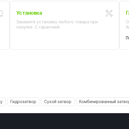
Установка
Г
Закажите установку любого товара при
О
покупке. С гарантией.
А
П
ку
Гидрозатвор
Сухой затвор
Комбинированный затво