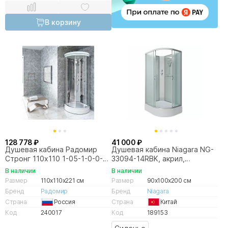
В корзину
128 778 ₽
41 000 ₽
Душевая кабина Радомир
Душевая кабина Niagara NG-
Стронг 110х110 1-05-1-0-0-
33094-14RBK, акрил,
1820 стекло прозрачное/
матовая, 100x90 см
В наличии
В наличии
профиль белый
Размер
110x110x221 см
Размер
90x100x200 см
Бренд
Радомир
Бренд
Niagara
Страна
Россия
Страна
Китай
Код
240017
Код
189153