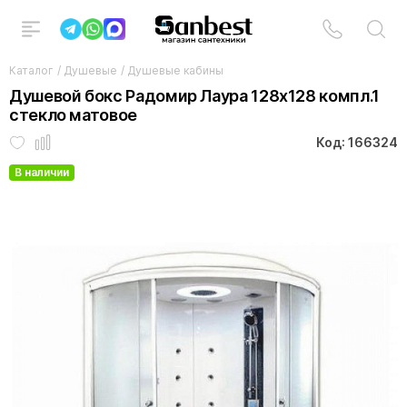
Каталог
/
Душевые
/
Душевые кабины
Душевой бокс Радомир Лаура 128х128 компл.1
стекло матовое
Код: 166324
В наличии