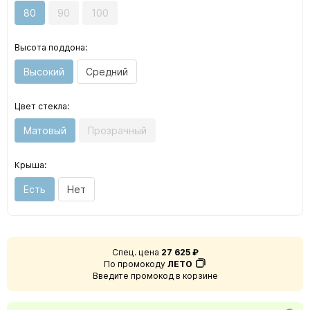
80
90
100
Высота поддона:
Высокий
Средний
Цвет стекла:
Матовый
Прозрачный
Крыша:
Есть
Нет
Спец. цена
27 625 ₽
По промокоду
ЛЕТО
Введите промокод в корзине