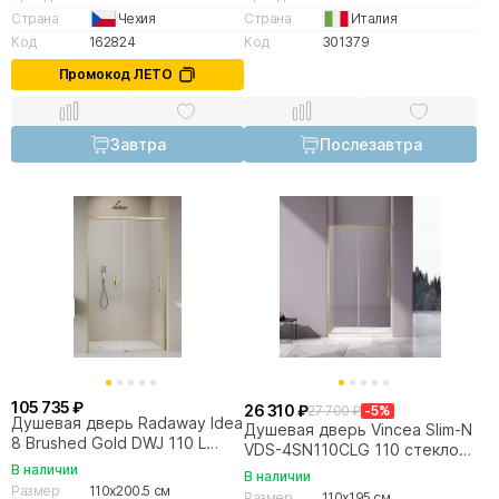
Страна
Чехия
Страна
Италия
Код
162824
Код
301379
Промокод ЛЕТО
Завтра
Послезавтра
105 735 ₽
26 310 ₽
27 700 ₽
-5%
Душевая дверь Radaway Idea
Душевая дверь Vincea Slim-N
8 Brushed Gold DWJ 110 L
VDS-4SN110CLG 110 стекло
стекло прозрачное/профиль
прозрачное/профиль
В наличии
В наличии
брашированное золото
брашированное золото
Размер
110x200.5 см
Размер
110x195 см