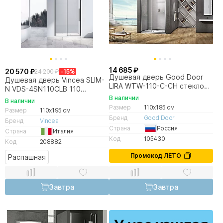
14 685 ₽
20 570 ₽
24 200 ₽
-15%
Душевая дверь Good Door
Душевая дверь Vincea SLIM-
LIRA WTW-110-C-CH стекло
N VDS-4SN110CLB 110
прозрачное/профиль хром
черный/прозрачная
В наличии
В наличии
Размер
110x185 см
Размер
110x195 см
Бренд
Good Door
Бренд
Vincea
Страна
Россия
Страна
Италия
Код
105430
Код
208882
Промокод ЛЕТО
Распашная
Завтра
Завтра