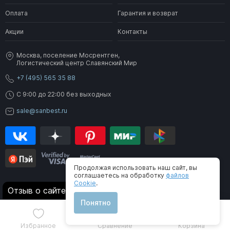
Оплата
Гарантия и возврат
Акции
Контакты
Москва, поселение Мосрентген,
Логистический центр Славянский Мир
+7 (495) 565 35 88
C 9:00 до 22:00 без выходных
sale@sanbest.ru
Продолжая использовать наш сайт, вы
соглашаетесь на обработку
файлов
Cookie
.
® 2006-2026 SanBest. Все права защищены
Отзыв о сайте
Понятно
Избранное
Сравнение
Корзина