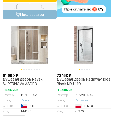
Послезавтра
61 990 ₽
73 150 ₽
Душевая дверь Ravak
Душевая дверь Radaway Idea
SUPERNOVA ASDP3
Black KDJ 110
00VD01R2Z1 110x198
В наличии
В наличии
белый/Transparent
Размер
110x198 см
Размер
110x200.5 см
Бренд
Ravak
Бренд
Radaway
Страна
Чехия
Страна
Польша
Код
144130
Код
45270