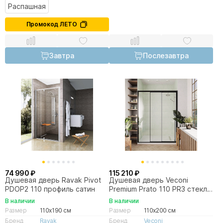
Распашная
Промокод ЛЕТО
Завтра
Послезавтра
74 990 ₽
115 210 ₽
Душевая дверь Ravak Pivot
Душевая дверь Veconi
PDOP2 110 профиль сатин
Premium Prato 110 PR3 стекло
прозрачное/профиль черный
В наличии
В наличии
матовый
Размер
110x190 см
Размер
110x200 см
Бренд
Ravak
Бренд
Veconi