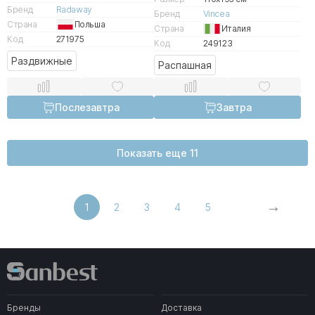
Бренд
Radaway
Бренд
Vincea
Страна
Польша
Страна
Италия
Код
271975
Код
249123
Раздвижные
Распашная
Послезавтра
Завтра
Показать еще 11
1
2
3
4
5
Бренды
Доставка