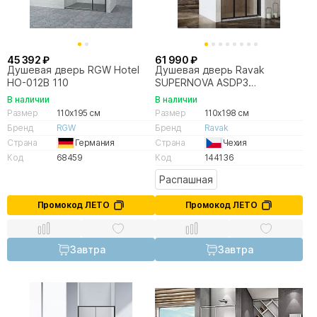
45 392 ₽
61 990 ₽
Душевая дверь RGW Hotel
Душевая дверь Ravak
HO-012B 110
SUPERNOVA ASDP3
00VD03R2Z1 110x198
В наличии
В наличии
черный/Transparent
Размер
110x195 см
Размер
110x198 см
Бренд
RGW
Бренд
Ravak
Страна
Германия
Страна
Чехия
Код
68459
Код
144136
Распашная
Промокод ЛЕТО
Промокод ЛЕТО
Завтра
Завтра