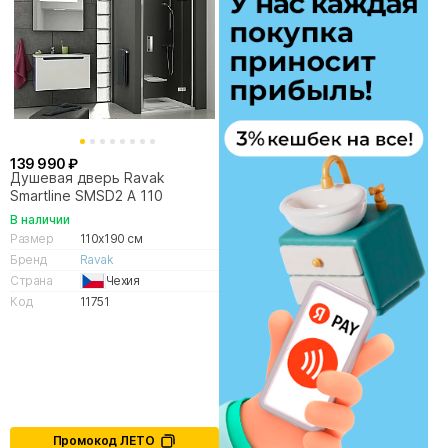
139 990 ₽
Душевая дверь Ravak
Smartline SMSD2 А 110
В наличии
Размер
110x190 см
Бренд
Ravak
Страна
Чехия
Код
11751
Промокод ЛЕТО