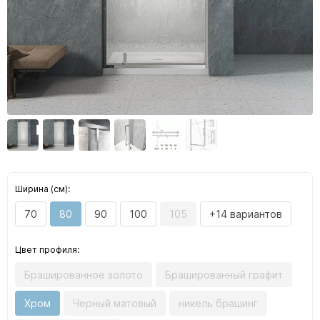
Ширина (см):
70
80
90
100
105
+14 вариантов
Цвет профиля:
Брашированное золото
Брашированный графит
Хром
Черный матовый
никель брашинг