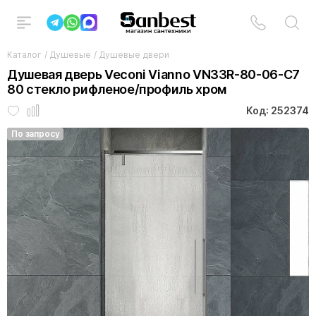
Каталог
/
Душевые
/
Душевые двери
Душевая дверь Veconi Vianno VN33R-80-06-C7
80 стекло рифленое/профиль хром
Код: 252374
По запросу