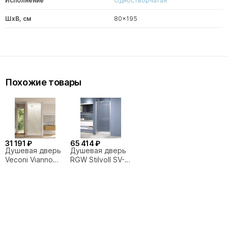
Исполнение
Одностворчатая
ШxВ, см
80x195
Похожие товары
31 191 ₽
65 414 ₽
Душевая дверь
Душевая дверь
Veconi Vianno
RGW Stilvoll SV-
VN73R-80-06-C4
05-2 80х200
80 стекло
стекло
рифленое/
ребристое/
профиль хром
профиль хром